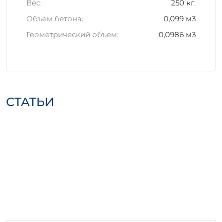
Вес:
250 кг.
во время транспортировки.
Поддерживайте изделия в стабильном
Объем бетона:
0,099 м3
состоянии, избегая их сильного
Геометрический объем:
0,0986 м3
нагрева или замораживания.
Заключение
Выбор железобетонного изделия ИЖ 2-28
– это оптимальное решение для
обеспечения надежности и прочности
СТАТЬИ
ваших строительных проектов. Благодаря
своим исключительным качествам, оно
станет незаменимым элементом в любом
строительстве.