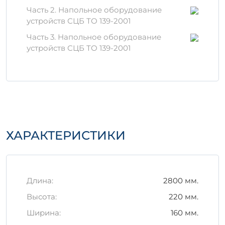
производства
Часть 2. Напольное оборудование
Изделие ИЖ 2-28 производится из
устройств СЦБ ТО 139-2001
качественного бетона с добавлением
Часть 3. Напольное оборудование
специальных модификаторов, что
устройств СЦБ ТО 139-2001
обеспечивает его отличные
эксплуатационные характеристики.
Используемые для производства
материалы проходят строгий контроль
качества, что подтверждается
соответствующими сертификатами.
Правила хранения и
ХАРАКТЕРИСТИКИ
транспортировки
Для обеспечения долговечности и
сохранения свойств изделия необходимо
соблюдать рекомендации по хранению:
Длина:
2800 мм.
Высота:
220 мм.
Храните изделия в сухом, защищенном
от осадков месте.
Ширина:
160 мм.
Избегайте механических повреждений