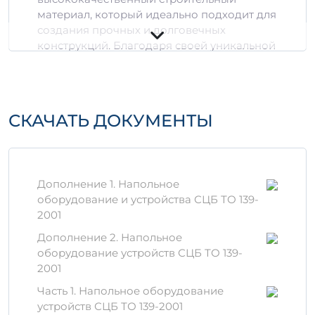
материал, который идеально подходит для
создания прочных и долговечных
конструкций. Благодаря своей уникальной
структуре и использованию современных
технологий, это изделие обеспечивает
надежность и устойчивость к различным
внешним воздействующим факторам.
СКАЧАТЬ ДОКУМЕНТЫ
Преимущества ИЖ 2-28
Высокая прочность на сжатие и изгиб.
Устойчивость к атмосферным
Дополнение 1. Напольное
воздействиям и химическим
оборудование и устройства СЦБ ТО 139-
коррозиям.
2001
Низкая степень усадки.
Долговечность эксплуатации, что
Дополнение 2. Напольное
важно для минимизации затрат на
оборудование устройств СЦБ ТО 139-
обслуживание.
2001
Часть 1. Напольное оборудование
Материалы и технологии
устройств СЦБ ТО 139-2001