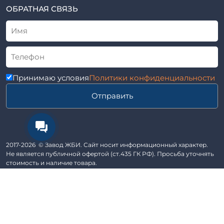
ТУ
ОБРАТНАЯ СВЯЗЬ
Трубы асбоцементные
Альбом
Приставки железобетонные (пасынки) Серия 3.407-57 и
ГОСТ
ГОСТ 14295-75
Лестничные марши
Автопавильоны
Принимаю условия
Политики конфиденциальности
Анкера железобетонные
Отправить
Балки железобетонные
Блоки железобетонные
Диафрагмы жесткости железобетонные
Звенья железобетонные
2017-2026 © Завод ЖБИ. Сайт носит информационный характер.
Кабины санитарно-технические
Не является публичной офертой (ст.435 ГК РФ). Просьба уточнять
стоимость и наличие товара.
Капители колонн
Сайт разработан в студии Эксперт
Козырьки входов для общественных зданий
Веб-дизайн создан ГЕРОЯМИ
Колонны железобетонные
Комплект гаража