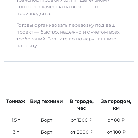
контролю качества на всех этапах
производства.
Готовы организовать перевозку под ваш
проект — быстро, надёжно и с учётом всех
требований! Звоните по номеру , пишите
на почту .
Тоннаж
Вид техники
В городе,
За городом,
час
км
1,5 т
Борт
от 1200 ₽
от 80 ₽
3 т
Борт
от 2000 ₽
от 100 ₽