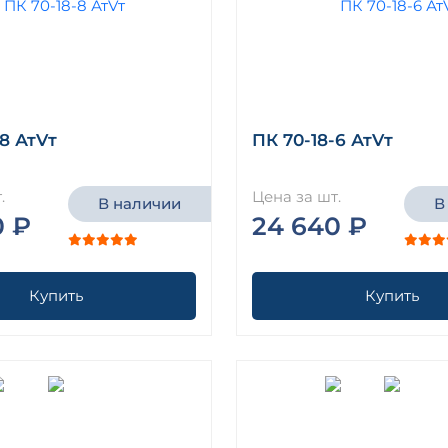
-8 АтVт
ПК 70-18-6 АтVт
.
Цена за шт.
В наличии
В
0 ₽
24 640 ₽
Купить
Купить