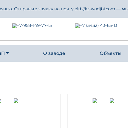
зью. Отправьте заявку на почту ekb@zavodjbi.com — мы
+7-958-149-77-15
+7 (3432) 43-65-13
иП
О заводе
Объекты