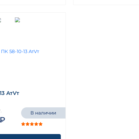
13 АтVт
.
В наличии
 ₽