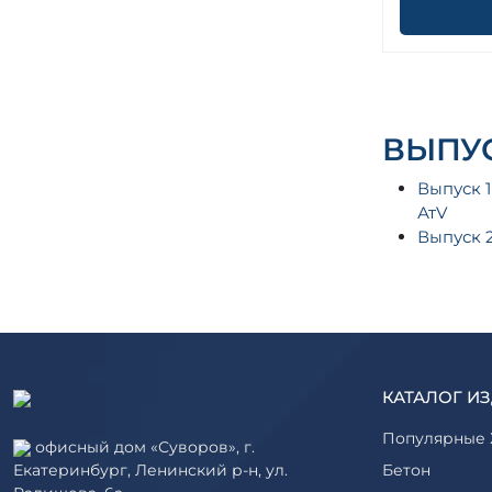
ВЫПУС
Выпуск 1
АтV
Выпуск 
КАТАЛОГ И
Популярные 
офисный дом «Суворов», г.
Екатеринбург, Ленинский р-н, ул.
Бетон