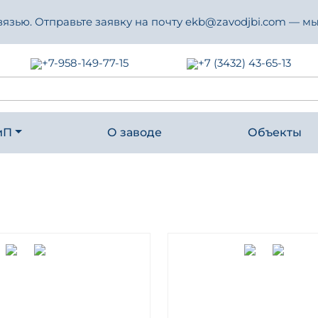
зью. Отправьте заявку на почту ekb@zavodjbi.com — мы
+7-958-149-77-15
+7 (3432) 43-65-13
иП
О заводе
Объекты