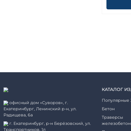
КАТАЛОГ И
Популярные 
офисный дом «Суворов», г.
Екатеринбург, Ленинский р-н, ул.
Бетон
Радищева, 6а
Траверсы
г. Екатеринбург, р-н Берёзовский, ул.
железобетон
Транспортников, 1л