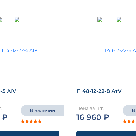
2-5 АIV
П 48-12-22-8 АтV
.
Цена за шт.
В наличии
В
 ₽
16 960 ₽