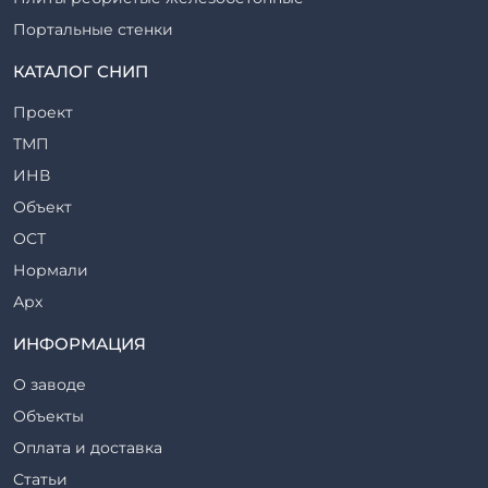
Портальные стенки
Прогоны железобетонные
КАТАЛОГ СНИП
Рабочие камеры и их элементы
Проект
Ригели железобетонные
ТМП
Сваи железобетонные
ИНВ
Стеновые блоки
Объект
Стойки железобетонные
ОСТ
Столбы железобетонные
Нормали
Закладные детали
Арх
Трубы железобетонные
ТР
ИНФОРМАЦИЯ
Утяжелители железобетонные
ВСП
Фермы железобетонные
О заводе
Серия
Фундаментные блоки
Объекты
ТП
Фундаменты железобетонные
Оплата и доставка
ТПР
Шахты лифтов железобетонные
Статьи