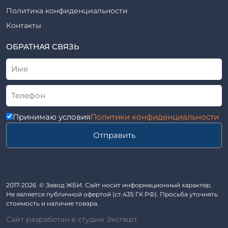
Шифр
Шпалы железобетонные
Политика конфиденциальности
Рабочие чертежи
Элементы благоустройства
Контакты
ВСН
Элементы колодца
ТУ
ОБРАТНАЯ СВЯЗЬ
Трубы асбоцементные
Альбом
Приставки железобетонные (пасынки) Серия 3.407-57 и
ГОСТ
ГОСТ 14295-75
Лестничные марши
Автопавильоны
Принимаю условия
Политики конфиденциальности
Анкера железобетонные
Отправить
Балки железобетонные
Блоки железобетонные
Диафрагмы жесткости железобетонные
Звенья железобетонные
2017-2026 © Завод ЖБИ. Сайт носит информационный характер.
Кабины санитарно-технические
Не является публичной офертой (ст.435 ГК РФ). Просьба уточнять
стоимость и наличие товара.
Капители колонн
Сайт разработан в студии Эксперт
Козырьки входов для общественных зданий