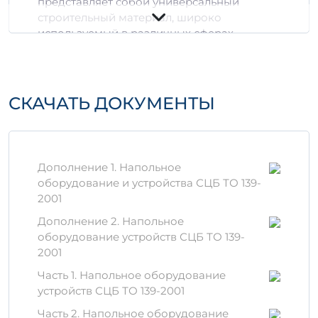
представляет собой универсальный
строительный материал, широко
используемый в различных сферах
строительства и инфраструктурных
проектах. Оно соответствует высоким
стандартам качества и надежности и
отвечает всем требованиям действующих
СКАЧАТЬ ДОКУМЕНТЫ
нормативов.
Основные характеристики
3
Объем: 0,12 м
Дополнение 1. Напольное
Прочность на сжатие: до 50 МПа
оборудование и устройства СЦБ ТО 139-
Класс бетона: B30
2001
Арматура: сталь класса A500C
Дополнение 2. Напольное
Морозостойкость: F300
оборудование устройств СЦБ ТО 139-
Водонепроницаемость: W10
2001
Материалы для
Часть 1. Напольное оборудование
производства
устройств СЦБ ТО 139-2001
Часть 2. Напольное оборудование
Железобетонное изделие ИЖ 12-5-2*