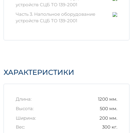
устройств СЦБ ТО 139-2001
изготавливается с использованием
высококачественного бетона и
Часть 3. Напольное оборудование
арматурной стали, что обеспечивает его
устройств СЦБ ТО 139-2001
долговечность и стойкость к внешним
нагрузкам. Применяются только
сертифицированные материалы:
Бетон:
Смесь портландцемента
высокого класса, песка и щебня.
Армирование:
Стальные прутья класса
A500C, подвергнутые
ХАРАКТЕРИСТИКИ
антикоррозийной обработке.
Особенности хранения и
транспортировки
Длина:
1200 мм.
Важно правильно организовать хранение
Высота:
500 мм.
и транспортировку железобетонного
Ширина:
200 мм.
изделия ИЖ 12-5-2* для сохранения его
качественных характеристик:
Вес:
300 кг.