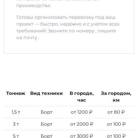
производства.
Готовы организовать перевозку под ваш
проект — быстро, надёжно и с учётом всех
требований! Звоните по номеру , пишите
на почту .
Тоннаж
Вид техники
В городе,
За городом,
час
км
1,5 т
Борт
от 1200 ₽
от 80 ₽
3 т
Борт
от 2000 ₽
от 100 ₽
5 т
Борт
от 3000 ₽
от 100 ₽