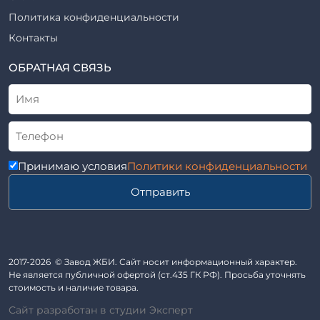
Шифр
Шпалы железобетонные
Политика конфиденциальности
Рабочие чертежи
Элементы благоустройства
Контакты
ВСН
Элементы колодца
ТУ
ОБРАТНАЯ СВЯЗЬ
Трубы асбоцементные
Альбом
Приставки железобетонные (пасынки) Серия 3.407-57 и
ГОСТ
ГОСТ 14295-75
Лестничные марши
Автопавильоны
Принимаю условия
Политики конфиденциальности
Анкера железобетонные
Отправить
Балки железобетонные
Блоки железобетонные
Диафрагмы жесткости железобетонные
Звенья железобетонные
2017-2026 © Завод ЖБИ. Сайт носит информационный характер.
Кабины санитарно-технические
Не является публичной офертой (ст.435 ГК РФ). Просьба уточнять
стоимость и наличие товара.
Капители колонн
Сайт разработан в студии Эксперт
Козырьки входов для общественных зданий