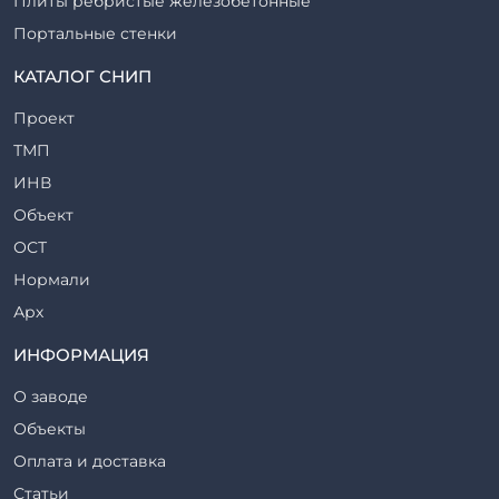
Плиты ребристые железобетонные
Портальные стенки
Прогоны железобетонные
КАТАЛОГ СНИП
Рабочие камеры и их элементы
Проект
Ригели железобетонные
ТМП
Сваи железобетонные
ИНВ
Стеновые блоки
Объект
Стойки железобетонные
ОСТ
Столбы железобетонные
Нормали
Закладные детали
Арх
Трубы железобетонные
ТР
ИНФОРМАЦИЯ
Утяжелители железобетонные
ВСП
Фермы железобетонные
О заводе
Серия
Фундаментные блоки
Объекты
ТП
Фундаменты железобетонные
Оплата и доставка
ТПР
Шахты лифтов железобетонные
Статьи