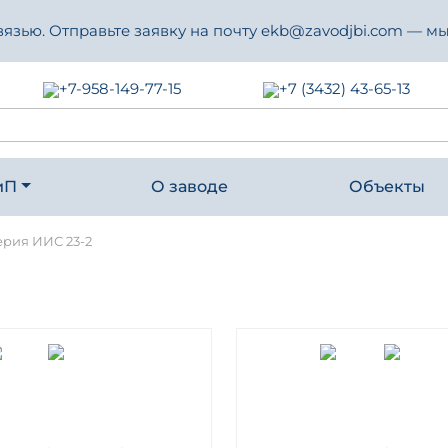
зью. Отправьте заявку на почту ekb@zavodjbi.com — мы
+7-958-149-77-15
+7 (3432) 43-65-13
иП
О заводе
Объекты
ерия ИИС 23-2