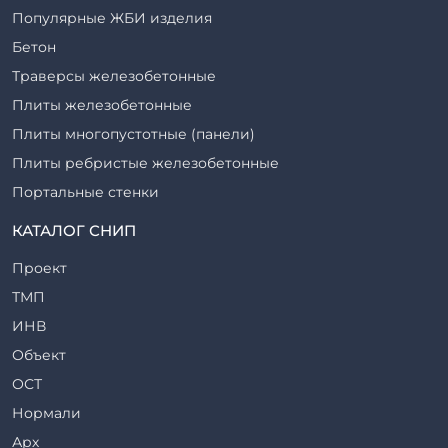
Популярные ЖБИ изделия
Бетон
Траверсы железобетонные
Плиты железобетонные
Плиты многопустотные (панели)
Плиты ребристые железобетонные
Портальные стенки
Прогоны железобетонные
КАТАЛОГ СНИП
Рабочие камеры и их элементы
Проект
Ригели железобетонные
ТМП
Сваи железобетонные
ИНВ
Стеновые блоки
Объект
Стойки железобетонные
ОСТ
Столбы железобетонные
Нормали
Закладные детали
Арх