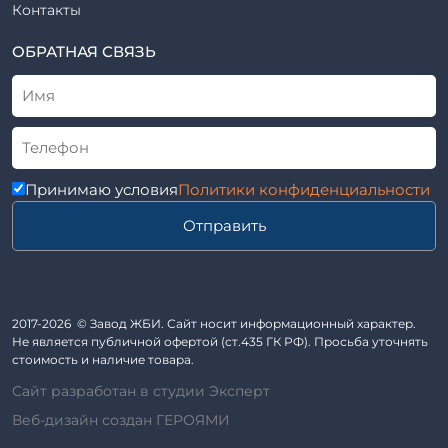
Элементы благоустройства
Контакты
ВСН
Элементы колодца
ТУ
ОБРАТНАЯ СВЯЗЬ
Трубы асбоцементные
Альбом
Приставки железобетонные (пасынки) Серия 3.407-57 и
ГОСТ
ГОСТ 14295-75
Лестничные марши
Автопавильоны
Принимаю условия
Политики конфиденциальности
Анкера железобетонные
Отправить
Балки железобетонные
Блоки железобетонные
Диафрагмы жесткости железобетонные
Звенья железобетонные
2017-2026 © Завод ЖБИ. Сайт носит информационный характер.
Кабины санитарно-технические
Не является публичной офертой (ст.435 ГК РФ). Просьба уточнять
стоимость и наличие товара.
Капители колонн
Сайт разработан в студии Эксперт
Козырьки входов для общественных зданий
Веб-дизайн создан ГЕРОЯМИ
Колонны железобетонные