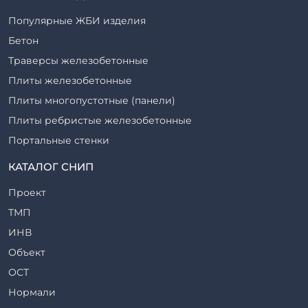
Популярные ЖБИ изделия
Бетон
Траверсы железобетонные
Плиты железобетонные
Плиты многопустотные (панели)
Плиты ребристые железобетонные
Портальные стенки
Прогоны железобетонные
КАТАЛОГ СНИП
Рабочие камеры и их элементы
Проект
Ригели железобетонные
ТМП
Сваи железобетонные
ИНВ
Стеновые блоки
Объект
Стойки железобетонные
ОСТ
Столбы железобетонные
Нормали
Закладные детали