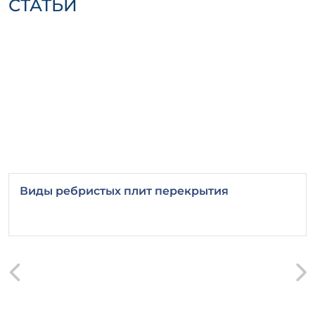
СТАТЬИ
закреплять изделие, чтобы
предотвратить механические
повреждения.
Область применения
Плита ПЛ 7-1 широко используется в
следующих областях:
Фундаменты зданий и сооружений;
Перекрытия и покрытия;
Отмостки и пандусы;
Опорные конструкции и
Виды ребристых плит перекрытия
благоустройство территорий.
Важно:
соблюдение всех технологических
норм и стандартов при производстве и
монтаже железобетонных изделий – залог
их долговечности и надежности.
Заключение