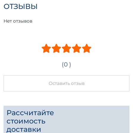
Железобетонное изделие ПЛ 7-1 (ГОСТ
ОТЗЫВЫ
26815-86) – это качественное и надежное
решение для различных строительных
Нет отзывов
задач, обеспечивающее долговечность и
устойчивость конструкций.
(0 )
Оставить отзыв
Рассчитайте
стоимость
доставки