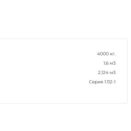
 Мы гарантируем, что вы получите товар,
4000 кг.
1,6 м3
2,124 м3
Серия 1.112-1