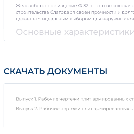
Железобетонное изделие Ф 32 а – это высококач
строительства благодаря своей прочности и долг
делает его идеальным выбором для наружных ко
Основные характеристик
Размер: стандартные параметры для обеспеч
Распределение нагрузки: оптимизированное
Состав: высококачественный цемент, заполн
Устойчивость: заниженная пористость и высо
СКАЧАТЬ ДОКУМЕНТЫ
Преимущества изделия Ф 
Долговечность:
срок службы составляет боле
Устойчивость к внешним воздействиям:
нев
Выпуск 1. Рабочие чертежи плит армированных ста
Экономичность:
невысокая ценовая категор
Выпуск 2. Рабочие чертежи плит армированных с
Хранение и транспортиро
Важно! Для обеспечения долговечности изделия,
Хранить на ровной поверхности, защищенной 