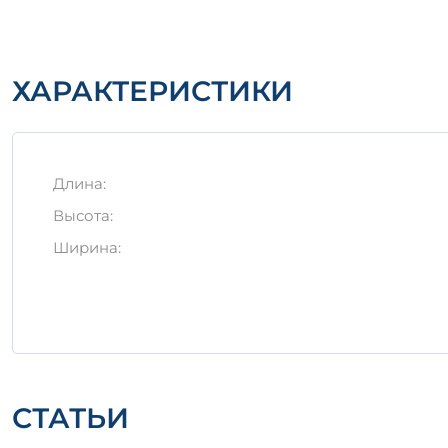
Избегать механических повреждений во врем
Использовать упаковочные материалы для за
Надежность и качество изделия Ф 32 а делают ег
ХАРАКТЕРИСТИКИ
который соответствует всем современным станда
Длина:
Высота:
Ширина:
СТАТЬИ