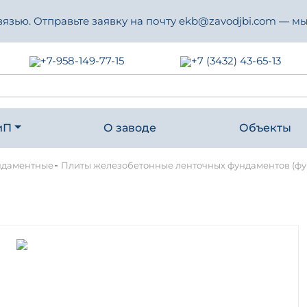
зью. Отправьте заявку на почту ekb@zavodjbi.com — мы
+7-958-149-77-15
+7 (3432) 43-65-13
иП
О заводе
Объекты
-
ндаментные
Плиты железобетонные ленточных фундаментов (фун