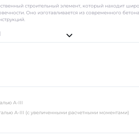
ественный строительный элемент, который находит шир
овечности. Оно изготавливается из современного бетона
нструкций.
и
ения универсальности использования
 распределение, позволяющее выдерживать значительны
ители и специальные добавки, повышающие характерист
кая прочность на сжатие
32 а
е 50 лет при правильной эксплуатации.
осприимчивость к коррозии и грибку.
лью А-III
ия и эффективность применения.
талью А-III (с увеличенными расчетными моментами)
вка
 соблюдайте правила хранения и транспортировки:
от влаги.