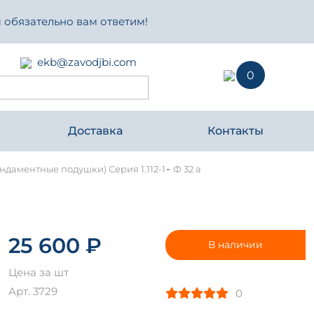
 обязательно вам ответим!
ekb@zavodjbi.com
0
Доставка
Контакты
-
даментные подушки) Серия 1.112-1
Ф 32 а
25 600 ₽
В наличии
Цена за шт
Арт. 3729
0