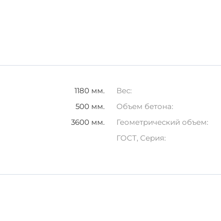
я транспортировки.
щиты от внешних факторов.
о идеальным выбором для вашего строительного проекта.
ртам и требованиям.
1180 мм.
Вес:
500 мм.
Объем бетона:
3600 мм.
Геометрический объем:
ГОСТ, Серия: