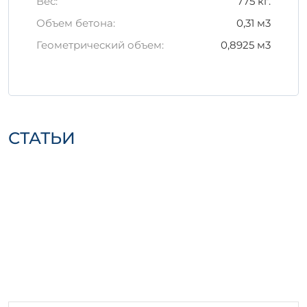
Вес:
775 кг.
его хранению:
Объем бетона:
0,31 м3
Храните в сухом и защищенном от
Геометрический объем:
0,8925 м3
дождя месте.
Избегайте прямого солнечного света
на изделие в процессе хранения.
Важно: правильно организованная
транспортировка гарантирует сохранность
СТАТЬИ
изделия при доставке на строительный
объект.
Заключение
Железобетонное изделие 2Н 0,75 – это ваш
выбор для надежного и качественного
строительства. Его характеристики и
технические особенности делают его
незаменимым в современных
строительных проектах.