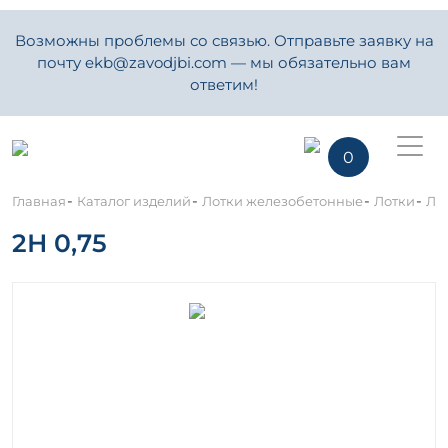
Возможны проблемы со связью. Отправьте заявку на
почту ekb@zavodjbi.com — мы обязательно вам
ответим!
0
-
-
-
-
Главная
Каталог изделий
Лотки железобетонные
Лотки
Ло
2Н 0,75