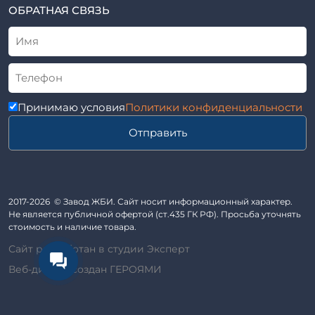
ТУ
ОБРАТНАЯ СВЯЗЬ
Трубы асбоцементные
Альбом
Приставки железобетонные (пасынки) Серия 3.407-57 и
ГОСТ
ГОСТ 14295-75
Лестничные марши
Автопавильоны
Принимаю условия
Политики конфиденциальности
Анкера железобетонные
Отправить
Балки железобетонные
Блоки железобетонные
Диафрагмы жесткости железобетонные
Звенья железобетонные
2017-2026 © Завод ЖБИ. Сайт носит информационный характер.
Кабины санитарно-технические
Не является публичной офертой (ст.435 ГК РФ). Просьба уточнять
стоимость и наличие товара.
Капители колонн
Сайт разработан в студии Эксперт
Козырьки входов для общественных зданий
Веб-дизайн создан ГЕРОЯМИ
Колонны железобетонные
Комплект гаража