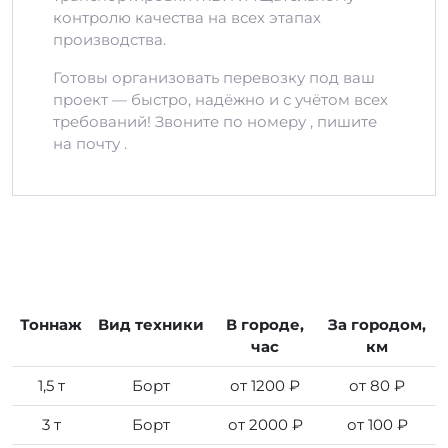
контролю качества на всех этапах
производства.
Готовы организовать перевозку под ваш
проект — быстро, надёжно и с учётом всех
требований! Звоните по номеру , пишите
на почту .
Тоннаж
Вид техники
В городе,
За городом,
час
км
1,5 т
Борт
от 1200 ₽
от 80 ₽
3 т
Борт
от 2000 ₽
от 100 ₽